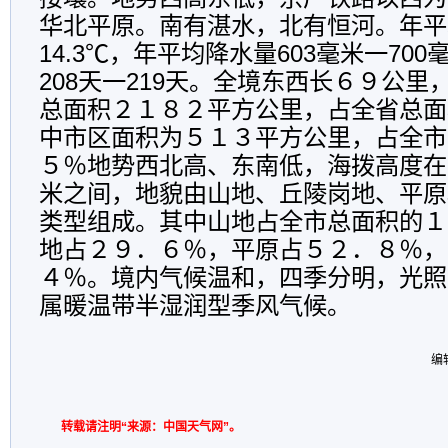
华北平原。南有湛水，北有恒河。年平均
14.3℃，年平均降水量603毫米一70
208天一219天。全境东西长６９公
总面积２１８２平方公里，占全省总面
中市区面积为５１３平方公里，占全市
５％地势西北高、东南低，海拨高度在
米之间，地貌由山地、丘陵岗地、平原
类型组成。其中山地占全市总面积的１
地占２９．６％，平原占５２．８％，
４％。境内气候温和，四季分明，光照
属暖温带半湿润型季风气候。
编
转载请注明“来源：中国天气网”。