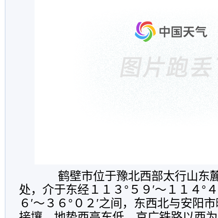
鹤壁市位于豫北西部太行山东麓
处，介于东经１１３°５９′～１１４°４
６′～３６°０２′之间，东西北与安阳
接壤。地势西高东低，京广铁路以西为