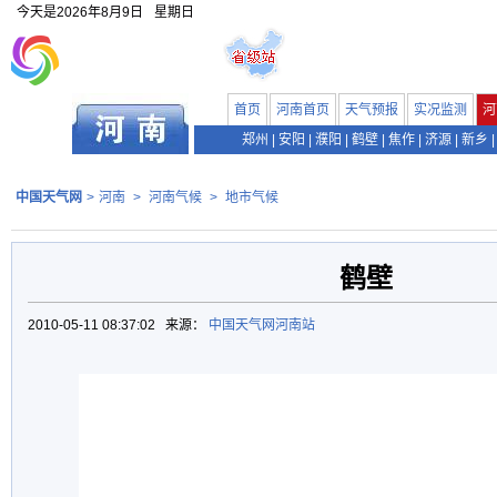
今天是
2026年8月9日
星期日
首页
河南首页
天气预报
实况监测
河
郑州
|
安阳
|
濮阳
|
鹤壁
|
焦作
|
济源
|
新乡
|
中国天气网
>
河南
>
河南气候
>
地市气候
鹤壁
2010-05-11 08:37:02 来源：
中国天气网河南站