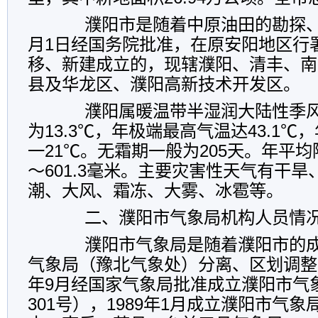
濮阳市是随着中原油田的勘探、开
月1日经国务院批准，在原安阳地区行
移、新建成立的，现辖濮阳、清丰、南
县及华龙区、濮阳高新技术开发区。
濮阳属暖温带半湿润大陆性季风
为13.3℃，年极端最高气温达43.1
一21℃。无霜期一般为205天。年平均降
～601.3毫米。主要灾害性天气有干
潮、大风、霜冻、大雾、冰雹等。
二、濮阳市气象局机构人员情
濮阳市气象局是随着濮阳市的成
气象局（豫北气象处）分离、区划调整组
年9月经国家气象局批准成立濮阳市气象台
301号），1989年1月成立濮阳市气