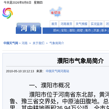
今天是
2026年8月6日
星期四
首页
河南首页
天气预报
实况监测
河
郑州
|
安阳
|
濮阳
|
鹤壁
|
焦作
|
济源
|
新乡
|
中国天气网
>
河南
>
关于我们
>
气象局简介
濮阳市气象局简介
2010-05-10 10:12:13 来源：
中国天气网河南站
一、濮阳市概况
濮阳市位于河南省东北部，黄河
鲁、豫三省交界处，中原油田腹地。总面
里，其中耕地面积26.94万公顷。全市总