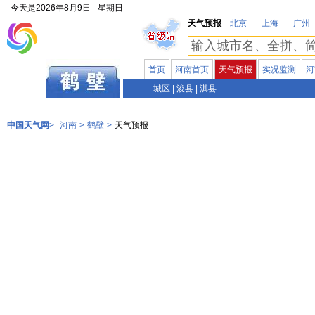
今天是
2026年8月9日
星期日
天气预报
北京
上海
广州
首页
河南首页
天气预报
实况监测
河
河南
城区
|
浚县
|
淇县
中国天气网
>
河南
>
鹤壁
>
天气预报