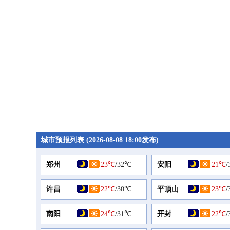
城市预报列表 (2026-08-08 18:00发布)
郑州
23℃
/
32℃
安阳
21℃
/
许昌
22℃
/
30℃
平顶山
23℃
/
南阳
24℃
/
31℃
开封
22℃
/