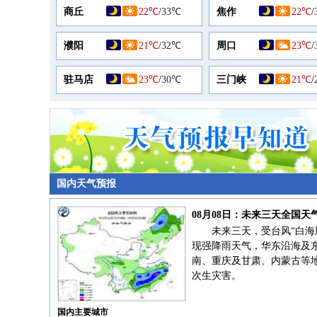
商丘
22℃
/
33℃
焦作
22℃
/
濮阳
21℃
/
32℃
周口
23℃
/
驻马店
23℃
/
30℃
三门峡
21℃
/
国内天气预报
08月08日：未来三天全国天
未来三天，受台风“白海
现强降雨天气，华东沿海及
南、重庆及甘肃、内蒙古等
次生灾害。
国内主要城市