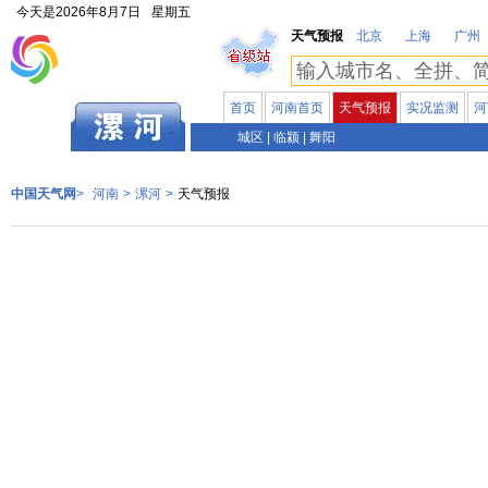
今天是
2026年8月7日
星期五
天气预报
北京
上海
广州
首页
河南首页
天气预报
实况监测
河
河南
城区
|
临颍
|
舞阳
中国天气网
>
河南
>
漯河
>
天气预报