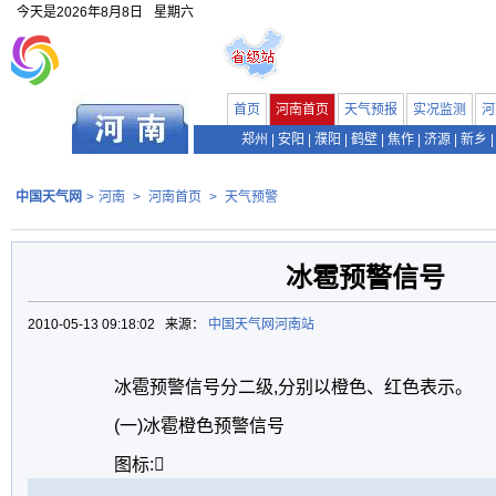
今天是
2026年8月8日
星期六
首页
河南首页
天气预报
实况监测
河
郑州
|
安阳
|
濮阳
|
鹤壁
|
焦作
|
济源
|
新乡
|
中国天气网
>
河南
>
河南首页
>
天气预警
冰雹预警信号
2010-05-13 09:18:02 来源：
中国天气网河南站
冰雹预警信号分二级,分别以橙色、红色表示。
(一)冰雹橙色预警信号
图标: