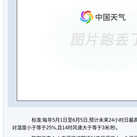
标准:每年5月1日至6月5日,预计未来24小时日最高
对湿度小于等于25%,且14时风速大于等于3米/秒。