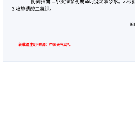
防御指南:1.小麦灌浆初期适时浇足灌浆水。2.根
3.喷施磷酸二氢钾。
编
转载请注明“来源：中国天气网”。