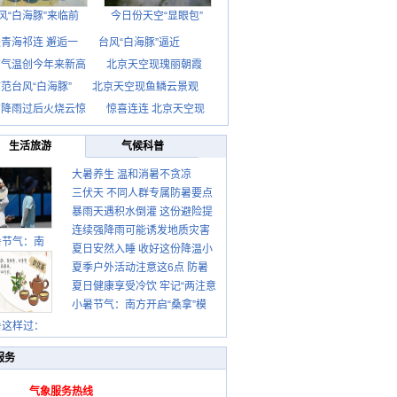
风“白海豚”来临前
今日份天空“显眼包”
青海祁连 邂逅一
台风“白海豚”逼近
京气温创今年来新高
北京天空现瑰丽朝霞
范台风“白海豚”
北京天空现鱼鳞云景观
京降雨过后火烧云惊
惊喜连连 北京天空现
生活旅游
气候科普
大暑养生 温和消暑不贪凉
三伏天 不同人群专属防暑要点
暴雨天遇积水倒灌 这份避险提
请收好
连续强降雨可能诱发地质灾害
示请收好
暑节气：南
夏日安然入睡 收好这份降温小
这些前兆要知道
夏季户外活动注意这6点 防暑
贴士
夏日健康享受冷饮 牢记“两注意
健身两不误
小暑节气：南方开启“桑拿”模
一控制”
式 北方陆续进入雨季
暑这样过：
服务
气象服务热线