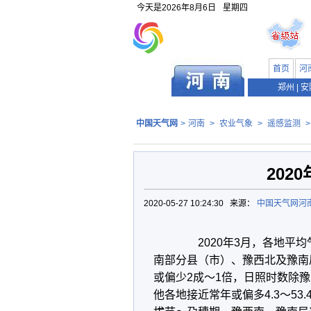
今天是
2026年8月6日
星期四
首页
河
郑州
|
安
中国天气网
>
河南
>
农业气象
>
遥感监测
202
2020-05-27 10:24:30 来源：
中国天气网河
2020年3月，各地平均气
南部分县（市）、豫西北及豫南
或偏少2成～1倍，日照时数除豫
他各地接近常年或偏多4.3～5