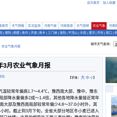
设为首页
加入收藏
南首页
天气预报
实况监测
河南气候
河南旅游
天气视频
农业气象
河南
阳
|
濮阳
|
鹤壁
|
焦作
|
济源
|
新乡
|
三门峡
|
洛阳
|
平顶山
|
许昌
|
漯河
|
开封
|
周口
|
城市天气查询：
>
农业气象月报
0年3月农业气象月报
南站
大
中
【字体：
小
】
温较常年偏高1.7～4.4℃，豫西南大部、豫中、豫东
局部降水量偏多2成～1.4倍，其他各地降水量接近常年
南大部及豫西南局部较常年偏少4.8～37.0小时外，其
3.4小时。截止到3月下旬，全省大部分地区冬小麦已进入