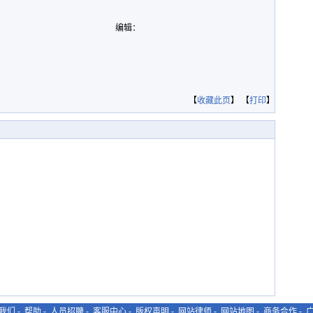
编辑：
【
收藏此页
】 【
打印
】
我们
-
帮助
-
人员招聘
-
客服中心
-
版权声明
-
网站律师
-
网站地图
-
商务合作
-