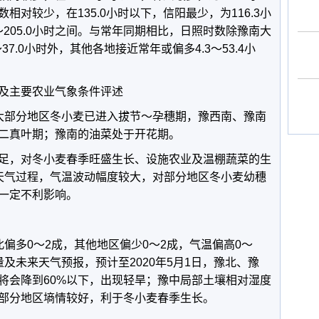
对较少，在135.0小时以下，信阳最少，为116.3小
～205.0小时之间。与常年同期相比，日照时数除豫南大
7.0小时外，其他各地接近常年或偏多4.3～53.4小
主要农业气象条件评述
部分地区冬小麦已进入拔节～孕穗期，豫西南、豫南
二真叶期；豫南的油菜处于开花期。
，对冬小麦春季旺盛生长、设施农业及温棚蔬菜的生
天气过程，气温波动幅度较大，对部分地区冬小麦幼穗
一定不利影响。
多0～2成，其他地区偏少0～2成，气温偏高0～
及未来天气预报，预计至2020年5月1日，豫北、豫
将会降到60%以下，出现轻旱；豫中局部土壤相对湿度
大部分地区墒情较好，利于冬小麦春季生长。