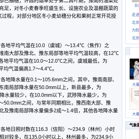
部已抽穗；许昌的烟草处于第二真叶期；豫南的油菜处
台
充足，对冬小麦春季旺盛生长、设施农业及温棚蔬菜的
走进
气过程，对部分地区冬小麦幼穗分化和果树正常开花授
北
为防
北
各地平均气温在10.0（虞城）～13.4℃（焦作）之
淮南大部及豫北、豫东局部等地平均气温较高，在12℃
各地平均气温在10.0～12.0℃之间，虞城最低，为
均气温偏高1.7～4.4℃。
各地降水量在0.1～105.6mm之间，其中，豫南南部、
大
南局部降水量在50.0mm以上，新县最多，为
部降水量较少，在10.0mm以下，武陟降水最少，为
.0～50.0mm之间，与常年同期相比，豫西南大部、豫
北及豫南局部降水量偏多2成～1.4倍，其他各地降水量
大
气象
各地日照时数在116.3（信阳）～234.9（林州）小时
较多，在135.0小时以上，林州最多，为234.9小