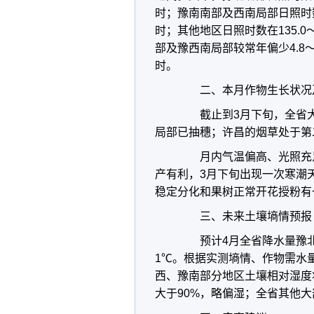
时；豫南南部及西南局部日照时数相
时；其他地区日照时数在135.0
部及豫西南局部较常年偏少4.8～3
时。
二、本月作物生长状况及
截止到3月下旬，全省大
局部已抽穗；许昌的烟草处于第
月内气温偏高、光照充足
产有利，3月下旬出现一次寒潮
稳定分化和果树正常开花授粉有
三、未来土壤墒情预报
预计4月全省降水量豫北偏
1℃。根据实测墒情、作物需水量
西、豫南部分地区土壤相对湿度
大于90%，略偏湿；全省其他