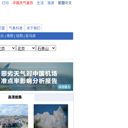
打印
中国天气首页
生活
旅游
繁體中文
防雷
气象科普
关于我们
商丘
|
南阳
|
信阳
|
驻马店
高清图集