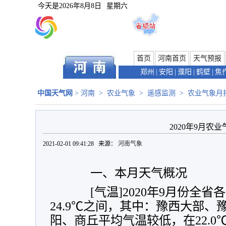
今天是
2026年8月8日
星期六
首页
河南首页
天气预报
郑州
|
安阳
|
濮阳
|
鹤壁
|
焦
中国天气网
>
河南
>
农业气象
>
遥感监测
>
农业气象月
2020年9月农
2021-02-01 09:41:28 来源：
河南气象
一、本月天气概况
[气温]2020年9月份全省各
24.9℃之间，其中：豫西大部
阳、商丘平均气温较低，在22.