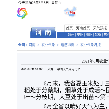
今天是
2026年8月8日
星期六
首页
河南首页
天气预报
郑州
|
安阳
|
濮阳
|
鹤壁
|
焦
全国
>
河南
>
农业气象
>
遥感监测
>
农业气象月报
2021年6月农
2021-07-31 10:46:18 来源：
中国天气网河南站
6月末，我省夏玉米处于三
稻处于分蘖期，烟草处于成活～
叶～分枝期，大豆处于出苗～第
6月全省以晴好天气为主，