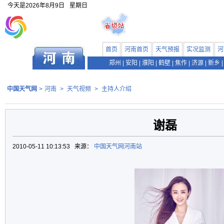
今天是
2026年8月9日
星期日
首页
河南首页
天气预报
实况监测
河
郑州
|
安阳
|
濮阳
|
鹤壁
|
焦作
|
济源
|
新乡
|
中国天气网
>
河南
>
天气视频
>
主持人介绍
谢磊
2010-05-11 10:13:53 来源：
中国天气网河南站