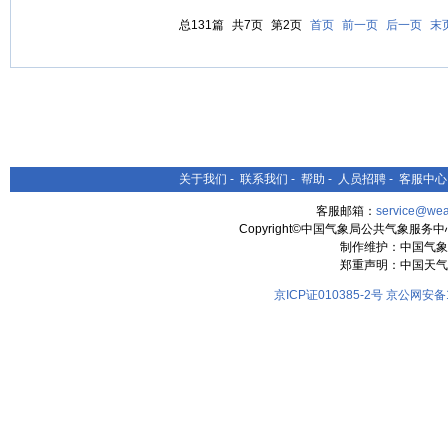
总131篇
共7页
第2页
首页
前一页
后一页
末
关于我们
-
联系我们
-
帮助
-
人员招聘
-
客服中心
客服邮箱：
service@wea
Copyright©中国气象局公共气象服务中心 All
制作维护：中国气象
郑重声明：中国天气
京ICP证010385-2号
京公网安备11